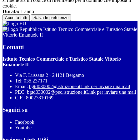
si ritiene sia un codice di riferimento per il dominio che imposta il
cookie.
Durata:
1 anno
Accetta tutti
Salva le preferenze
Istituto Tecnico Commerciale e Turistico Statale
Vittorio Emanuele II
Contatti
Istituto Tecnico Commerciale e Turistico Statale Vittorio
Emanuele II
Via F. Lussana 2 - 24121 Bergamo
Tel:
035.237171
Email:
bgtd030002@istruzione.it
Link per inviare una mail
PEC:
bgtd030002@pec.istruzione.it
Link per inviare una mail
C.F.: 80027810169
Seguici su
Facebook
Youtube
Sezione Link Utili