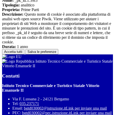
Nome:
_pk_id.1.59f5
Tipologia:
analitico
Proprieta:
Prime Parti
Descrizione:
Questo nome di cookie è associato alla piattaforma di
analisi web open source Piwik. Viene utilizzato per aiutare i
proprietari di siti Web a monitorare il comportamento dei visitatori e
misurare le prestazioni del sito. È un cookie di tipo pattern, in cui il
prefisso _pk_id è seguito da una breve serie di numeri e lettere, che
si ritiene sia un codice di riferimento per il dominio che imposta il
cookie.
Durata:
1 anno
Accetta tutti
Salva le preferenze
Istituto Tecnico Commerciale e Turistico Statale
Vittorio Emanuele II
Contatti
Istituto Tecnico Commerciale e Turistico Statale Vittorio
Emanuele II
Via F. Lussana 2 - 24121 Bergamo
Tel:
035.237171
Email:
bgtd030002@istruzione.it
Link per inviare una mail
PEC:
bgtd030002@pec.istruzione.it
Link per inviare una mail