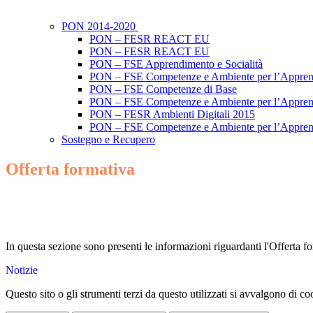
PON 2014-2020
PON – FESR REACT EU
PON – FESR REACT EU
PON – FSE Apprendimento e Socialità
PON – FSE Competenze e Ambiente per l’Appre
PON – FSE Competenze di Base
PON – FSE Competenze e Ambiente per l’Appre
PON – FESR Ambienti Digitali 2015
PON – FSE Competenze e Ambiente per l’Appre
Sostegno e Recupero
Offerta formativa
In questa sezione sono presenti le informazioni riguardanti l'Offerta for
Notizie
Questo sito o gli strumenti terzi da questo utilizzati si avvalgono di coo