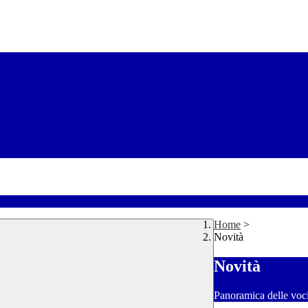
Home
>
Novità
Novità
Panoramica delle voc