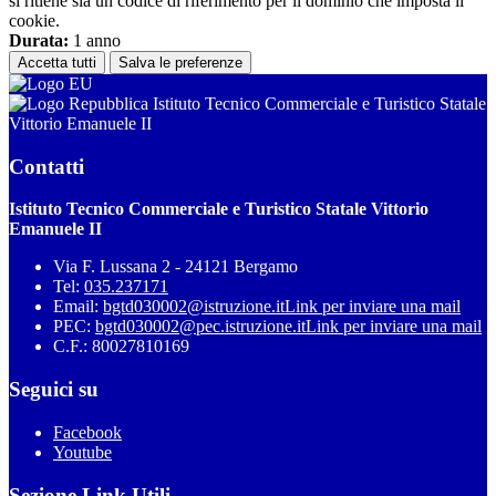
si ritiene sia un codice di riferimento per il dominio che imposta il
cookie.
Durata:
1 anno
Accetta tutti
Salva le preferenze
Istituto Tecnico Commerciale e Turistico Statale
Vittorio Emanuele II
Contatti
Istituto Tecnico Commerciale e Turistico Statale Vittorio
Emanuele II
Via F. Lussana 2 - 24121 Bergamo
Tel:
035.237171
Email:
bgtd030002@istruzione.it
Link per inviare una mail
PEC:
bgtd030002@pec.istruzione.it
Link per inviare una mail
C.F.: 80027810169
Seguici su
Facebook
Youtube
Sezione Link Utili