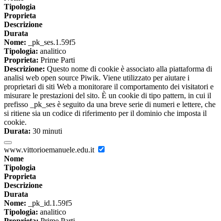
Tipologia
Proprieta
Descrizione
Durata
Nome:
_pk_ses.1.59f5
Tipologia:
analitico
Proprieta:
Prime Parti
Descrizione:
Questo nome di cookie è associato alla piattaforma di
analisi web open source Piwik. Viene utilizzato per aiutare i
proprietari di siti Web a monitorare il comportamento dei visitatori e
misurare le prestazioni del sito. È un cookie di tipo pattern, in cui il
prefisso _pk_ses è seguito da una breve serie di numeri e lettere, che
si ritiene sia un codice di riferimento per il dominio che imposta il
cookie.
Durata:
30 minuti
www.vittorioemanuele.edu.it
Nome
Tipologia
Proprieta
Descrizione
Durata
Nome:
_pk_id.1.59f5
Tipologia:
analitico
Proprieta:
Prime Parti