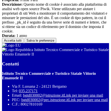
Descrizione:
Questo nome di cookie è associato alla piattaforma di
analisi web open source Piwik. Viene utilizzato per aiutare i
proprietari di siti Web a monitorare il comportamento dei visitatori e
misurare le prestazioni del sito. È un cookie di tipo pattern, in cui il
prefisso _pk_id è seguito da una breve serie di numeri e lettere, che
si ritiene sia un codice di riferimento per il dominio che imposta il
cookie.
Durata:
1 anno
Accetta tutti
Salva le preferenze
Istituto Tecnico Commerciale e Turistico Statale
Vittorio Emanuele II
Contatti
Istituto Tecnico Commerciale e Turistico Statale Vittorio
Emanuele II
Via F. Lussana 2 - 24121 Bergamo
Tel:
035.237171
Email:
bgtd030002@istruzione.it
Link per inviare una mail
PEC:
bgtd030002@pec.istruzione.it
Link per inviare una mail
C.F.: 80027810169