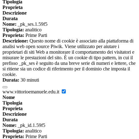
Tipologia
Proprieta
Descrizione
Durata
Nome:
_pk_ses.1.59f5
Tipologia:
analitico
Proprieta:
Prime Parti
Descrizione:
Questo nome di cookie è associato alla piattaforma di
analisi web open source Piwik. Viene utilizzato per aiutare i
proprietari di siti Web a monitorare il comportamento dei visitatori e
misurare le prestazioni del sito. È un cookie di tipo pattern, in cui il
prefisso _pk_ses è seguito da una breve serie di numeri e lettere, che
si ritiene sia un codice di riferimento per il dominio che imposta il
cookie.
Durata:
30 minuti
www.vittorioemanuele.edu.it
Nome
Tipologia
Proprieta
Descrizione
Durata
Nome:
_pk_id.1.59f5
Tipologia:
analitico
Proprieta:
Prime Parti