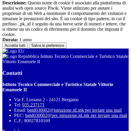
Descrizione:
Questo nome di cookie è associato alla piattaforma di
analisi web open source Piwik. Viene utilizzato per aiutare i
proprietari di siti Web a monitorare il comportamento dei visitatori e
misurare le prestazioni del sito. È un cookie di tipo pattern, in cui il
prefisso _pk_id è seguito da una breve serie di numeri e lettere, che
si ritiene sia un codice di riferimento per il dominio che imposta il
cookie.
Durata:
1 anno
Accetta tutti
Salva le preferenze
Istituto Tecnico Commerciale e Turistico Statale
Vittorio Emanuele II
Contatti
Istituto Tecnico Commerciale e Turistico Statale Vittorio
Emanuele II
Via F. Lussana 2 - 24121 Bergamo
Tel:
035.237171
Email:
bgtd030002@istruzione.it
Link per inviare una mail
PEC:
bgtd030002@pec.istruzione.it
Link per inviare una mail
C.F.: 80027810169