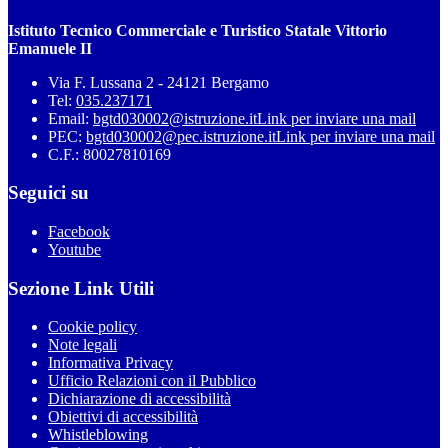
Istituto Tecnico Commerciale e Turistico Statale Vittorio
Emanuele II
Via F. Lussana 2 - 24121 Bergamo
Tel:
035.237171
Email:
bgtd030002@istruzione.it
Link per inviare una mail
PEC:
bgtd030002@pec.istruzione.it
Link per inviare una mail
C.F.: 80027810169
Seguici su
Facebook
Youtube
Sezione Link Utili
Cookie policy
Note legali
Informativa Privacy
Ufficio Relazioni con il Pubblico
Dichiarazione di accessibilità
Obiettivi di accessibilità
Whistleblowing