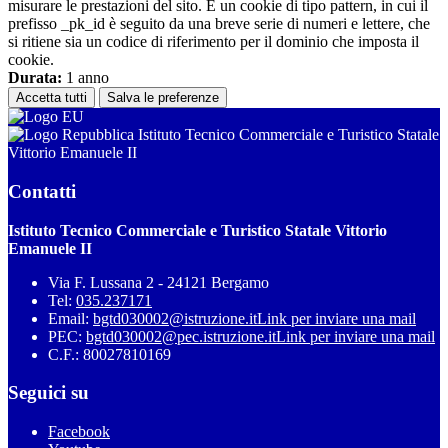
misurare le prestazioni del sito. È un cookie di tipo pattern, in cui il
prefisso _pk_id è seguito da una breve serie di numeri e lettere, che
si ritiene sia un codice di riferimento per il dominio che imposta il
cookie.
Durata:
1 anno
Accetta tutti
Salva le preferenze
Istituto Tecnico Commerciale e Turistico Statale
Vittorio Emanuele II
Contatti
Istituto Tecnico Commerciale e Turistico Statale Vittorio
Emanuele II
Via F. Lussana 2 - 24121 Bergamo
Tel:
035.237171
Email:
bgtd030002@istruzione.it
Link per inviare una mail
PEC:
bgtd030002@pec.istruzione.it
Link per inviare una mail
C.F.: 80027810169
Seguici su
Facebook