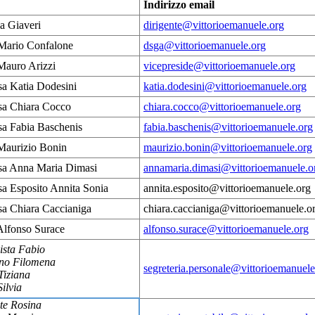
Indirizzo email
ia Giaveri
dirigente@vittorioemanuele.org
 Mario Confalone
dsga@vittorioemanuele.org
Mauro Arizzi
vicepreside@vittorioemanuele.org
sa Katia Dodesini
katia.dodesini@vittorioemanuele.org
ssa Chiara Cocco
chiara.cocco@vittorioemanuele.org
sa Fabia Baschenis
fabia.baschenis@vittorioemanuele.org
 Maurizio Bonin
maurizio.bonin@vittorioemanuele.org
ssa Anna Maria Dimasi
annamaria.dimasi@vittorioemanuele.o
sa Esposito Annita Sonia
annita.esposito@vittorioemanuele.org
sa Chiara Caccianiga
chiara.caccianiga@vittorioemanuele.o
Alfonso Surace
alfonso.surace@vittorioemanuele.org
ista Fabio
no Filomena
segreteria.personale@vittorioemanuele
Tiziana
Silvia
te Rosina