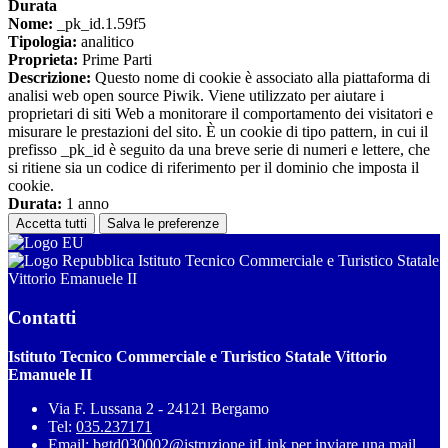
Durata
Nome:
_pk_id.1.59f5
Tipologia:
analitico
Proprieta:
Prime Parti
Descrizione:
Questo nome di cookie è associato alla piattaforma di
analisi web open source Piwik. Viene utilizzato per aiutare i
proprietari di siti Web a monitorare il comportamento dei visitatori e
misurare le prestazioni del sito. È un cookie di tipo pattern, in cui il
prefisso _pk_id è seguito da una breve serie di numeri e lettere, che
si ritiene sia un codice di riferimento per il dominio che imposta il
cookie.
Durata:
1 anno
Accetta tutti
Salva le preferenze
Istituto Tecnico Commerciale e Turistico Statale
Vittorio Emanuele II
Contatti
Istituto Tecnico Commerciale e Turistico Statale Vittorio
Emanuele II
Via F. Lussana 2 - 24121 Bergamo
Tel:
035.237171
Email:
bgtd030002@istruzione.it
Link per inviare una mail