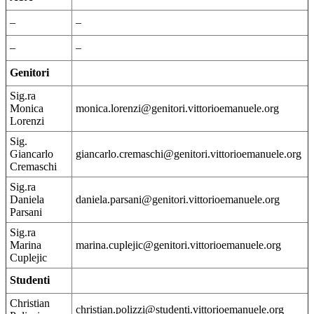
–
–
–
–
Genitori
Sig.ra
Monica
monica.lorenzi@genitori.vittorioemanuele.org
Lorenzi
Sig.
Giancarlo
giancarlo.cremaschi@genitori.vittorioemanuele.org
Cremaschi
Sig.ra
Daniela
daniela.parsani@genitori.vittorioemanuele.org
Parsani
Sig.ra
Marina
marina.cuplejic@genitori.vittorioemanuele.org
Cuplejic
Studenti
Christian
christian.polizzi@studenti.vittorioemanuele.org