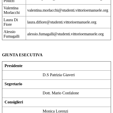
Polizzi
Valentina
valentina.morlacchi@studenti.vittorioemanuele.org
Morlacchi
Laura Di
laura.difiore@studenti.vittorioemanuele.org
Fiore
Alessio
alessio.fumagalli@studenti.vittorioemanuele.org
Fumagalli
GIUNTA ESECUTIVA
Presidente
D.S Patrizia Giaveri
Segretario
Dott. Mario Confalone
Consiglieri
Monica Lorenzi