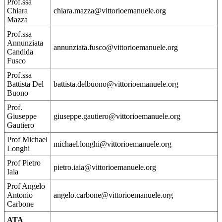
Prof.ssa
Chiara
chiara.mazza@vittorioemanuele.org
Mazza
Prof.ssa
Annunziata
annunziata.fusco@vittorioemanuele.org
Candida
Fusco
Prof.ssa
Battista Del
battista.delbuono@vittorioemanuele.org
Buono
Prof.
Giuseppe
giuseppe.gautiero@vittorioemanuele.org
Gautiero
Prof Michael
michael.longhi@vittorioemanuele.org
Longhi
Prof Pietro
pietro.iaia@vittorioemanuele.org
Iaia
Prof Angelo
Antonio
angelo.carbone@vittorioemanuele.org
Carbone
ATA