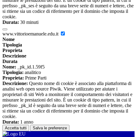
misurare le prestazioni del sito. È un cookie di tipo pattern, in cui il
prefisso _pk_ses è seguito da una breve serie di numeri e lettere, che
si ritiene sia un codice di riferimento per il dominio che imposta il
cookie.
Durata:
30 minuti
www.vittorioemanuele.edu.it
Nome
Tipologia
Proprieta
Descrizione
Durata
Nome:
_pk_id.1.59f5
Tipologia:
analitico
Proprieta:
Prime Parti
Descrizione:
Questo nome di cookie è associato alla piattaforma di
analisi web open source Piwik. Viene utilizzato per aiutare i
proprietari di siti Web a monitorare il comportamento dei visitatori e
misurare le prestazioni del sito. È un cookie di tipo pattern, in cui il
prefisso _pk_id è seguito da una breve serie di numeri e lettere, che
si ritiene sia un codice di riferimento per il dominio che imposta il
cookie.
Durata:
1 anno
Accetta tutti
Salva le preferenze