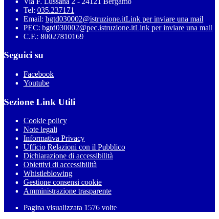
Via F. Lussana 2 - 24121 Bergamo
Tel:
035.237171
Email:
bgtd030002@istruzione.it
Link per inviare una mail
PEC:
bgtd030002@pec.istruzione.it
Link per inviare una mail
C.F.: 80027810169
Seguici su
Facebook
Youtube
Sezione Link Utili
Cookie policy
Note legali
Informativa Privacy
Ufficio Relazioni con il Pubblico
Dichiarazione di accessibilità
Obiettivi di accessibilità
Whistleblowing
Gestione consensi cookie
Amministrazione trasparente
Pagina visualizzata
1576
volte