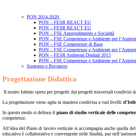
PON 2014-2020
PON – FESR REACT EU
PON – FESR REACT EU
PON – FSE Apprendimento e Socialità
PON – FSE Competenze e Ambiente per l’Appre
PON – FSE Competenze di Base
PON – FSE Competenze e Ambiente per l’Appre
PON – FESR Ambienti Digitali 2015
PON – FSE Competenze e Ambiente per l’Appre
Sostegno e Recupero
Progettazione Didattica
Il nostro Istituto opera per progetti: dai progetti trasversali condivi
La progettazione viene agita in maniera condivisa a vari livelli:
d’Isti
In questo modo si delinea il
piano di studio verticale delle compete
competenze.
All’idea del Piano di lavoro verticale si accompagna anche quella de
educativa è collaborativa e convergente nelle finalità, pur nell’autono