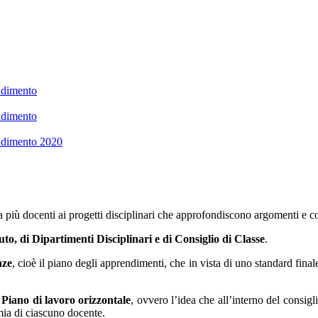
ndimento
ndimento
ndimento 2020
si da più docenti ai progetti disciplinari che approfondiscono argomenti 
tuto, di Dipartimenti Disciplinari e di Consiglio di Classe
.
nze
, cioè il piano degli apprendimenti, che in vista di uno standard final
l
Piano di lavoro orizzontale
, ovvero l’idea che all’interno del consigli
mia di ciascuno docente.