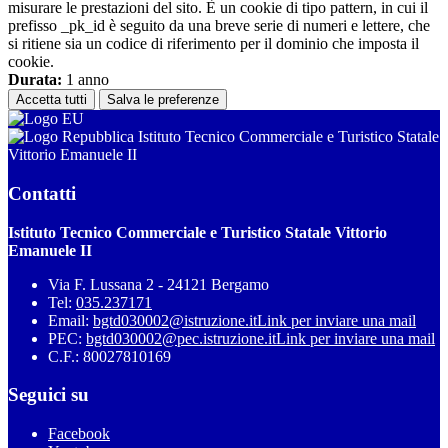
misurare le prestazioni del sito. È un cookie di tipo pattern, in cui il
prefisso _pk_id è seguito da una breve serie di numeri e lettere, che
si ritiene sia un codice di riferimento per il dominio che imposta il
cookie.
Durata:
1 anno
Accetta tutti
Salva le preferenze
Istituto Tecnico Commerciale e Turistico Statale
Vittorio Emanuele II
Contatti
Istituto Tecnico Commerciale e Turistico Statale Vittorio
Emanuele II
Via F. Lussana 2 - 24121 Bergamo
Tel:
035.237171
Email:
bgtd030002@istruzione.it
Link per inviare una mail
PEC:
bgtd030002@pec.istruzione.it
Link per inviare una mail
C.F.: 80027810169
Seguici su
Facebook