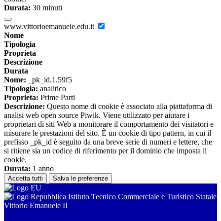
Durata:
30 minuti
www.vittorioemanuele.edu.it
Nome
Tipologia
Proprieta
Descrizione
Durata
Nome:
_pk_id.1.59f5
Tipologia:
analitico
Proprieta:
Prime Parti
Descrizione:
Questo nome di cookie è associato alla piattaforma di
analisi web open source Piwik. Viene utilizzato per aiutare i
proprietari di siti Web a monitorare il comportamento dei visitatori e
misurare le prestazioni del sito. È un cookie di tipo pattern, in cui il
prefisso _pk_id è seguito da una breve serie di numeri e lettere, che
si ritiene sia un codice di riferimento per il dominio che imposta il
cookie.
Durata:
1 anno
Accetta tutti
Salva le preferenze
Istituto Tecnico Commerciale e Turistico Statale
Vittorio Emanuele II