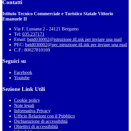
Contatti
Istituto Tecnico Commerciale e Turistico Statale Vittorio
Emanuele II
Via F. Lussana 2 - 24121 Bergamo
Tel:
035.237171
Email:
bgtd030002@istruzione.it
Link per inviare una mail
PEC:
bgtd030002@pec.istruzione.it
Link per inviare una mail
C.F.: 80027810169
Seguici su
Facebook
Youtube
Sezione Link Utili
Cookie policy
Note legali
Informativa Privacy
Ufficio Relazioni con il Pubblico
Dichiarazione di accessibilità
Obiettivi di accessibilità