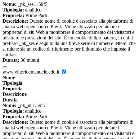
Nome:
_pk_ses.1.59f5
Tipologia:
analitico
Proprieta:
Prime Parti
Descrizione:
Questo nome di cookie è associato alla piattaforma di
analisi web open source Piwik. Viene utilizzato per aiutare i
proprietari di siti Web a monitorare il comportamento dei visitatori e
misurare le prestazioni del sito. È un cookie di tipo pattern, in cui il
prefisso _pk_ses è seguito da una breve serie di numeri e lettere, che
si ritiene sia un codice di riferimento per il dominio che imposta il
cookie.
Durata:
30 minuti
www.vittorioemanuele.edu.it
Nome
Tipologia
Proprieta
Descrizione
Durata
Nome:
_pk_id.1.59f5
Tipologia:
analitico
Proprieta:
Prime Parti
Descrizione:
Questo nome di cookie è associato alla piattaforma di
analisi web open source Piwik. Viene utilizzato per aiutare i
proprietari di siti Web a monitorare il comportamento dei visitatori e
misurare le prestazioni del sito. È un cookie di tipo pattern, in cui il