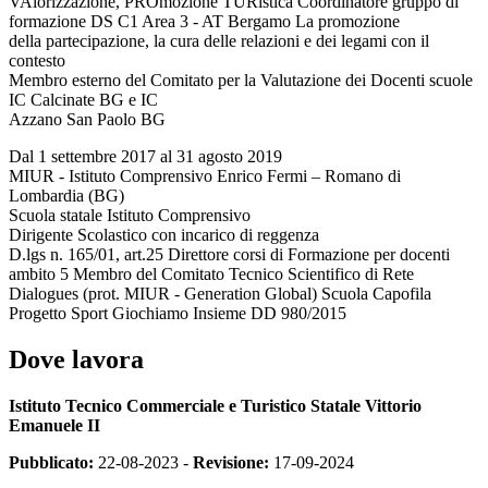
VAlorizzazione, PROmozione TURistica Coordinatore gruppo di
formazione DS C1 Area 3 - AT Bergamo La promozione
della partecipazione, la cura delle relazioni e dei legami con il
contesto
Membro esterno del Comitato per la Valutazione dei Docenti scuole
IC Calcinate BG e IC
Azzano San Paolo BG
Dal 1 settembre 2017 al 31 agosto 2019
MIUR - Istituto Comprensivo Enrico Fermi – Romano di
Lombardia (BG)
Scuola statale Istituto Comprensivo
Dirigente Scolastico con incarico di reggenza
D.lgs n. 165/01, art.25 Direttore corsi di Formazione per docenti
ambito 5 Membro del Comitato Tecnico Scientifico di Rete
Dialogues (prot. MIUR - Generation Global) Scuola Capofila
Progetto Sport Giochiamo Insieme DD 980/2015
Dove lavora
Istituto Tecnico Commerciale e Turistico Statale Vittorio
Emanuele II
Pubblicato:
22-08-2023 -
Revisione:
17-09-2024