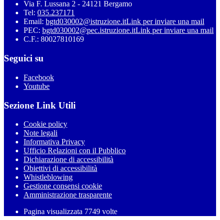
Via F. Lussana 2 - 24121 Bergamo
Tel:
035.237171
Email:
bgtd030002@istruzione.it
Link per inviare una mail
PEC:
bgtd030002@pec.istruzione.it
Link per inviare una mail
C.F.: 80027810169
Seguici su
Facebook
Youtube
Sezione Link Utili
Cookie policy
Note legali
Informativa Privacy
Ufficio Relazioni con il Pubblico
Dichiarazione di accessibilità
Obiettivi di accessibilità
Whistleblowing
Gestione consensi cookie
Amministrazione trasparente
Pagina visualizzata
7749
volte