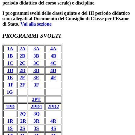
periodo didattico del corso serale) e discipline.
I programmi svolti delle classi quinte e del III periodo didattico
sono allegati al Documento del Consiglio di Classe per l’Esame
di Stato.
Vai alla sezione
PROGRAMMI SVOLTI
1A
2A
3A
4A
1B
2B
3B
4B
1C
2C
3C
4C
1D
2D
3D
4D
1E
2E
3E
4E
1F
2F
3F
1G
2PT
1PD
2PD1
2PD2
2Q
3Q
1R
2R
3R
4R
1S
2S
3S
4S