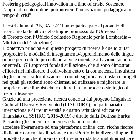
Fostering pedagogical innovation in a time of crisis. Sostenere
l’apprendimento online: promuovere l’innovazione pedagogica in
tempo di crisi”.
I nostri alunni di 2B, 3A e 4C hanno partecipato al progetto di
ricerca nella didattica delle lingue promosso dall’Università
di Toronto con l’Ufficio Scolastico Regionale per la Lombardia –
Ministero dell’Istruzione).
L’obiettivo principale di questo progetto di ricerca è quello di far
progredire le modalità di insegnamento/apprendimento delle lingue
online per renderle più collaborative e orientate all’azione (action-
oriented). Gli approcci fondati sull’azione, che si sono dimostrati
efficaci nel migliorare il coinvolgimento e la competenza linguistica
degli studenti, si focalizzano su compiti significativi (tasks) e progetti
nei quali gli studenti sono chiamati ad utilizzare e migliorare le
proprie risorse linguistiche e culturali in un processo strategico di
meta-riflessione.
Grazie ad una precedente ricerca condotta dal progetto LInguistic
Cultural DIversity Reinvented (LINCDIRE), un partenariato
internazionale di tre università e quattro istituzioni educative
finanziato da SSHRC (2015-2019) e diretto dalla Dott.ssa Enrica
Piccardo, gli studenti e studentesse hanno potuto
accedere liberamente ad una piattaforma online con ricche risorse
di didattica orientata all’azione e un e-Portfolio in diverse lingue. Il
progetto ha anche il pregio di offrire una didattica multilinguistica e