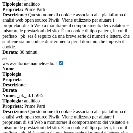
Tipologia:
analitico
Proprieta:
Prime Parti
Descrizione:
Questo nome di cookie è associato alla piattaforma di
analisi web open source Piwik. Viene utilizzato per aiutare i
proprietari di siti Web a monitorare il comportamento dei visitatori e
misurare le prestazioni del sito. È un cookie di tipo pattern, in cui il
prefisso _pk_ses è seguito da una breve serie di numeri e lettere, che
si ritiene sia un codice di riferimento per il dominio che imposta il
cookie.
Durata:
30 minuti
www.vittorioemanuele.edu.it
Nome
Tipologia
Proprieta
Descrizione
Durata
Nome:
_pk_id.1.59f5
Tipologia:
analitico
Proprieta:
Prime Parti
Descrizione:
Questo nome di cookie è associato alla piattaforma di
analisi web open source Piwik. Viene utilizzato per aiutare i
proprietari di siti Web a monitorare il comportamento dei visitatori e
misurare le prestazioni del sito. È un cookie di tipo pattern, in cui il
prefisso _pk_id è seguito da una breve serie di numeri e lettere, che