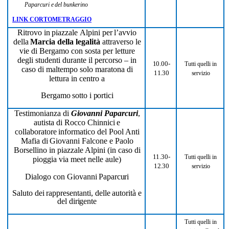
Paparcuri
e
del
bunkerino
LINK CORTOMETRAGGIO
Ritrovo
in
piazzale
Alpini
per
l’avvio
della
Marcia
della legalità
attraverso le
vie di Bergamo con sosta per letture
degli studenti durante il percorso – in
10.00-
Tutti
quelli
in
caso di maltempo solo maratona di
11.30
servizio
lettura in centro a
Bergamo
sotto
i
portici
Testimonianza di
Giovanni Paparcuri
,
autista di Rocco
Chinnici
e
collaboratore
informatico
del
Pool
Anti
Mafia
di
Giovanni
Falcone
e
Paolo
Borsellino
in
piazzale Alpini (in caso di
11.30-
Tutti
quelli
in
pioggia via meet nelle aule)
12.30
servizio
Dialogo
con
Giovanni
Paparcuri
Saluto
dei
rappresentanti,
delle
autorità
e
del
dirigente
Tutti
quelli
in