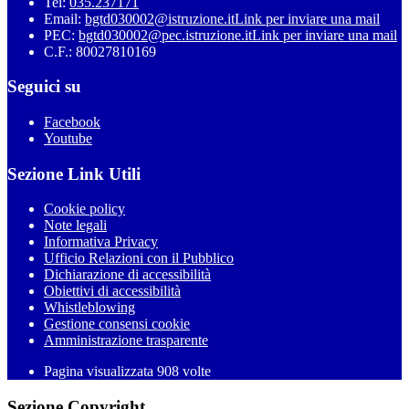
Tel:
035.237171
Email:
bgtd030002@istruzione.it
Link per inviare una mail
PEC:
bgtd030002@pec.istruzione.it
Link per inviare una mail
C.F.: 80027810169
Seguici su
Facebook
Youtube
Sezione Link Utili
Cookie policy
Note legali
Informativa Privacy
Ufficio Relazioni con il Pubblico
Dichiarazione di accessibilità
Obiettivi di accessibilità
Whistleblowing
Gestione consensi cookie
Amministrazione trasparente
Pagina visualizzata
908
volte
Sezione Copyright