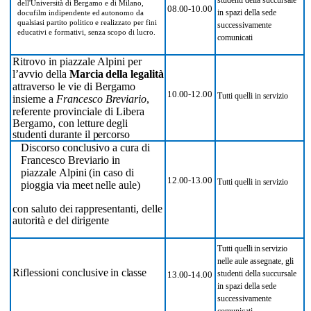
dell'Università di Bergamo e di Milano,
08.00-10.00
in spazi della sede
docufilm
indipendente
ed
autonomo
da
qualsiasi
partito
politico
e
realizzato per fini
successivamente
educativi e formativi, senza scopo di lucro.
comunicati
Ritrovo
in
piazzale
Alpini
per
l’avvio
della
Marcia
della legalità
attraverso le vie di Bergamo
10.00-12.00
Tutti
quelli
in
servizio
insieme a
Francesco Breviario
,
referente provinciale di Libera
Bergamo,
con
letture
degli
studenti
durante
il
percorso
Discorso conclusivo a cura di
Francesco Breviario in
piazzale
Alpini
(in
caso
di
12.00-13.00
Tutti
quelli
in
servizio
pioggia
via
meet
nelle
aule)
con
saluto
dei
rappresentanti,
delle
autorità
e
del
dirigente
Tutti
quelli
in
servizio
nelle
aule assegnate, gli
Riflessioni
conclusive
in
classe
studenti della succursale
13.00-14.00
in spazi della sede
successivamente
comunicati