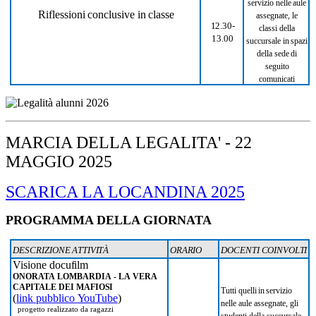
servizio
nelle
aule
Riflessioni
conclusive
in
classe
assegnate, le
12.30-
classi della
13.00
succursale
in
spazi
della
sede
di
seguito
comunicati
MARCIA DELLA LEGALITA' - 22
MAGGIO 2025
SCARICA LA LOCANDINA 2025
PROGRAMMA DELLA GIORNATA
DESCRIZIONE
ATTIVITÀ
ORARIO
DOCENTI
COINVOLTI
Visione
docufilm
ONORATA
LOMBARDIA
-
LA
VERA
CAPITALE
DEI
MAFIOSI
Tutti
quelli
in
servizio
(
link
pubblico
YouTube
)
nelle
aule assegnate, gli
progetto realizzato da ragazzi
studenti della succursale