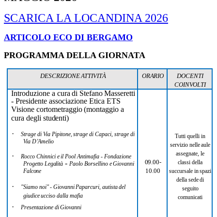
SCARICA LA LOCANDINA 2026
ARTICOLO ECO DI BERGAMO
PROGRAMMA DELLA GIORNATA
DESCRIZIONE
ATTIVITÀ
ORARIO
DOCENTI
COINVOLTI
Introduzione
a
cura
di
Stefano
Masseretti
-
Presidente associazione Etica ETS
Visione
cortometraggio
(montaggio
a
cura
degli
studenti)
·
Strage
di
Via
Pipitone,
strage
di
Capaci,
strage
di
Tutti
quelli
in
Via
D’Amelio
servizio
nelle
aule
assegnate, le
·
Rocco
Chinnici
e
il
Pool
Antimafia -
Fondazione
09.00-
-
classi della
Progetto
Legalità
Paolo
Borsellino
e
Giovanni
10.00
Falcone
succursale
in
spazi
della
sede
di
·
"Siamo
noi"
-
Giovanni
Paparcuri,
autista
del
seguito
giudice
ucciso
dalla
mafia
comunicati
·
Presentazione
di
Giovanni