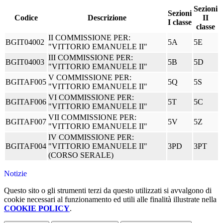
Sezioni
Sezioni
Codice
Descrizione
II
I classe
classe
II COMMISSIONE PER:
BGIT04002
5A
5E
"VITTORIO EMANUELE II"
III COMMISSIONE PER:
BGIT04003
5B
5D
"VITTORIO EMANUELE II"
V COMMISSIONE PER:
BGITAF005
5Q
5S
"VITTORIO EMANUELE II"
VI COMMISSIONE PER:
BGITAF006
5T
5C
"VITTORIO EMANUELE II"
VII COMMISSIONE PER:
BGITAF007
5V
5Z
"VITTORIO EMANUELE II"
IV COMMISSIONE PER:
BGITAF004
"VITTORIO EMANUELE II"
3PD
3PT
(CORSO SERALE)
Notizie
Questo sito o gli strumenti terzi da questo utilizzati si avvalgono di
cookie necessari al funzionamento ed utili alle finalità illustrate nella
COOKIE POLICY
.