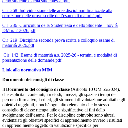
dello studente e della studentessa.pdf
Cir_268_Individuazione delle aree disciplinari finalizzate alla
correzione delle prove scritte dell’esame di maturità.pdf
Cir_236_Curriculum della Studentessa e dello Studente – novità
DM n. 2-2026.pdf
Cir_219_Discipline seconda prova scritta e colloquio esame di
maturità 2026.pdf
Cir_142_Esame di maturità a.s. 2025-26 - termini e modalità di
presentazione delle domande.pdf
Link alla normativa MIM
Documento dei consigli di classe
Il
Documento del consiglio di classe
(
Articolo 10 OM 55/2024
),
che esplicita i contenuti, i metodi, i mezzi, gli spazi e i tempi del
percorso formativo, i criteri, gli strumenti di valutazione adottati e gli
obiettivi raggiunti, nonché ogni altro elemento che lo stesso
consiglio di classe ritenga utile e significativo ai fini dello
svolgimento dell’esame. Per le discipline coinvolte sono altresì
evidenziati gli obiettivi specifici di apprendimento ovvero i risultati
di apprendimento oggetto di valutazione specifica per