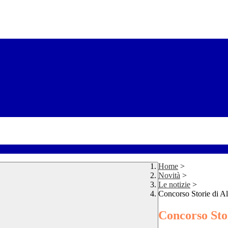
Home
>
Novità
>
Le notizie
>
Concorso Storie di A
Concorso Sto