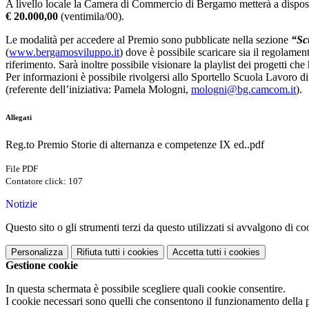
A livello locale la Camera di Commercio di Bergamo metterà a dispo
€ 20.000,00
(ventimila/00).
Le modalità per accedere al Premio sono pubblicate nella sezione
“Sc
(
www.bergamosviluppo.it
) dove è possibile scaricare sia il regolamen
riferimento. Sarà inoltre possibile visionare la playlist dei progetti ch
Per informazioni è possibile rivolgersi allo Sportello Scuola Lavoro
(referente dell’iniziativa: Pamela Mologni,
mologni@bg.camcom.it
).
Allegati
Reg.to Premio Storie di alternanza e competenze IX ed..pdf
File PDF
Contatore click: 107
Notizie
Questo sito o gli strumenti terzi da questo utilizzati si avvalgono di coo
Personalizza
Rifiuta tutti
i cookies
Accetta tutti
i cookies
Gestione cookie
In questa schermata è possibile scegliere quali cookie consentire.
I cookie necessari sono quelli che consentono il funzionamento della pi