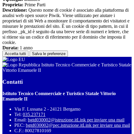
Proprieta:
Prime Parti
Descrizione:
Questo nome di cookie è associato alla piattaforma di
analisi web open source Piwik. Viene utilizzato per aiutare i
proprietari di siti Web a monitorare il comportamento dei visitatori e
misurare le prestazioni del sito. È un cookie di tipo pattern, in cui il
prefisso _pk_id è seguito da una breve serie di numeri e lettere, che
si ritiene sia un codice di riferimento per il dominio che imposta il
cookie.
Durata:
1 anno
Accetta tutti
Salva le preferenze
Istituto Tecnico Commerciale e Turistico Statale
Vittorio Emanuele II
Contatti
Istituto Tecnico Commerciale e Turistico Statale Vittorio
Emanuele II
Via F. Lussana 2 - 24121 Bergamo
Tel:
035.237171
Email:
bgtd030002@istruzione.it
Link per inviare una mail
PEC:
bgtd030002@pec.istruzione.it
Link per inviare una mail
C.F.: 80027810169