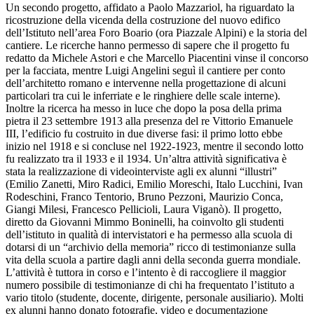
Un secondo progetto, affidato a Paolo Mazzariol, ha riguardato la
ricostruzione della vicenda della costruzione del nuovo edifico
dell’Istituto nell’area Foro Boario (ora Piazzale Alpini) e la storia del
cantiere. Le ricerche hanno permesso di sapere che il progetto fu
redatto da Michele Astori e che Marcello Piacentini vinse il concorso
per la facciata, mentre Luigi Angelini seguì il cantiere per conto
dell’architetto romano e intervenne nella progettazione di alcuni
particolari tra cui le inferriate e le ringhiere delle scale interne).
Inoltre la ricerca ha messo in luce che dopo la posa della prima
pietra il 23 settembre 1913 alla presenza del re Vittorio Emanuele
III, l’edificio fu costruito in due diverse fasi: il primo lotto ebbe
inizio nel 1918 e si concluse nel 1922-1923, mentre il secondo lotto
fu realizzato tra il 1933 e il 1934. Un’altra attività significativa è
stata la realizzazione di videointerviste agli ex alunni “illustri”
(Emilio Zanetti, Miro Radici, Emilio Moreschi, Italo Lucchini, Ivan
Rodeschini, Franco Tentorio, Bruno Pezzoni, Maurizio Conca,
Giangi Milesi, Francesco Pellicioli, Laura Viganò). Il progetto,
diretto da Giovanni Mimmo Boninelli, ha coinvolto gli studenti
dell’istituto in qualità di intervistatori e ha permesso alla scuola di
dotarsi di un “archivio della memoria” ricco di testimonianze sulla
vita della scuola a partire dagli anni della seconda guerra mondiale.
L’attività è tuttora in corso e l’intento è di raccogliere il maggior
numero possibile di testimonianze di chi ha frequentato l’istituto a
vario titolo (studente, docente, dirigente, personale ausiliario). Molti
ex alunni hanno donato fotografie, video e documentazione