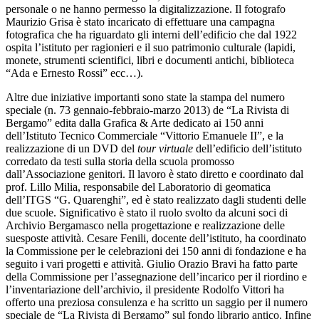
personale o ne hanno permesso la digitalizzazione. Il fotografo
Maurizio Grisa è stato incaricato di effettuare una campagna
fotografica che ha riguardato gli interni dell’edificio che dal 1922
ospita l’istituto per ragionieri e il suo patrimonio culturale (lapidi,
monete, strumenti scientifici, libri e documenti antichi, biblioteca
“Ada e Ernesto Rossi” ecc…).
Altre due iniziative importanti sono state la stampa del numero
speciale (n. 73 gennaio-febbraio-marzo 2013) de “La Rivista di
Bergamo” edita dalla Grafica & Arte dedicato ai 150 anni
dell’Istituto Tecnico Commerciale “Vittorio Emanuele II”, e la
realizzazione di un DVD del
tour virtuale
dell’edificio dell’istituto
corredato da testi sulla storia della scuola promosso
dall’Associazione genitori. Il lavoro è stato diretto e coordinato dal
prof. Lillo Milia, responsabile del Laboratorio di geomatica
dell’ITGS “G. Quarenghi”, ed è stato realizzato dagli studenti delle
due scuole. Significativo è stato il ruolo svolto da alcuni soci di
Archivio Bergamasco nella progettazione e realizzazione delle
suesposte attività. Cesare Fenili, docente dell’istituto, ha coordinato
la Commissione per le celebrazioni dei 150 anni di fondazione e ha
seguito i vari progetti e attività. Giulio Orazio Bravi ha fatto parte
della Commissione per l’assegnazione dell’incarico per il riordino e
l’inventariazione dell’archivio, il presidente Rodolfo Vittori ha
offerto una preziosa consulenza e ha scritto un saggio per il numero
speciale de “La Rivista di Bergamo” sul fondo librario antico. Infine