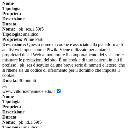
Nome
Tipologia
Proprieta
Descrizione
Durata
Nome:
_pk_ses.1.59f5
Tipologia:
analitico
Proprieta:
Prime Parti
Descrizione:
Questo nome di cookie è associato alla piattaforma di
analisi web open source Piwik. Viene utilizzato per aiutare i
proprietari di siti Web a monitorare il comportamento dei visitatori e
misurare le prestazioni del sito. È un cookie di tipo pattern, in cui il
prefisso _pk_ses è seguito da una breve serie di numeri e lettere, che
si ritiene sia un codice di riferimento per il dominio che imposta il
cookie.
Durata:
30 minuti
www.vittorioemanuele.edu.it
Nome
Tipologia
Proprieta
Descrizione
Durata
Nome:
_pk_id.1.59f5
Tipologia:
analitico