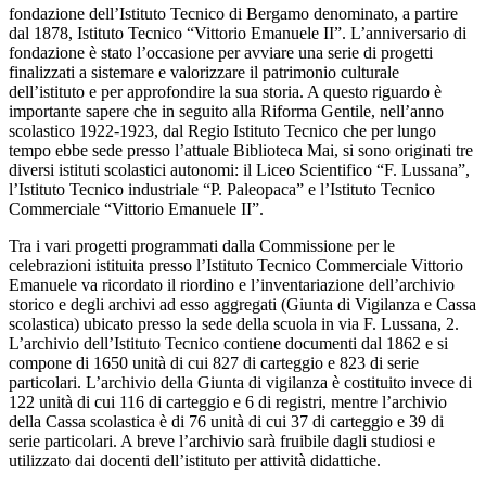
fondazione dell’Istituto Tecnico di Bergamo denominato, a partire
dal 1878, Istituto Tecnico “Vittorio Emanuele II”. L’anniversario di
fondazione è stato l’occasione per avviare una serie di progetti
finalizzati a sistemare e valorizzare il patrimonio culturale
dell’istituto e per approfondire la sua storia. A questo riguardo è
importante sapere che in seguito alla Riforma Gentile, nell’anno
scolastico 1922-1923, dal Regio Istituto Tecnico che per lungo
tempo ebbe sede presso l’attuale Biblioteca Mai, si sono originati tre
diversi istituti scolastici autonomi: il Liceo Scientifico “F. Lussana”,
l’Istituto Tecnico industriale “P. Paleopaca” e l’Istituto Tecnico
Commerciale “Vittorio Emanuele II”.
Tra i vari progetti programmati dalla Commissione per le
celebrazioni istituita presso l’Istituto Tecnico Commerciale Vittorio
Emanuele va ricordato il riordino e l’inventariazione dell’archivio
storico e degli archivi ad esso aggregati (Giunta di Vigilanza e Cassa
scolastica) ubicato presso la sede della scuola in via F. Lussana, 2.
L’archivio dell’Istituto Tecnico contiene documenti dal 1862 e si
compone di 1650 unità di cui 827 di carteggio e 823 di serie
particolari. L’archivio della Giunta di vigilanza è costituito invece di
122 unità di cui 116 di carteggio e 6 di registri, mentre l’archivio
della Cassa scolastica è di 76 unità di cui 37 di carteggio e 39 di
serie particolari. A breve l’archivio sarà fruibile dagli studiosi e
utilizzato dai docenti dell’istituto per attività didattiche.