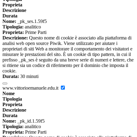
Proprieta
Descrizione
Durata
Nome:
_pk_ses.1.59f5
Tipologia:
analitico
Proprieta:
Prime Parti
Descrizione:
Questo nome di cookie è associato alla piattaforma di
analisi web open source Piwik. Viene utilizzato per aiutare i
proprietari di siti Web a monitorare il comportamento dei visitatori e
misurare le prestazioni del sito. È un cookie di tipo pattern, in cui il
prefisso _pk_ses è seguito da una breve serie di numeri e lettere, che
si ritiene sia un codice di riferimento per il dominio che imposta il
cookie.
Durata:
30 minuti
www.vittorioemanuele.edu.it
Nome
Tipologia
Proprieta
Descrizione
Durata
Nome:
_pk_id.1.59f5
Tipologia:
analitico
Proprieta:
Prime Parti