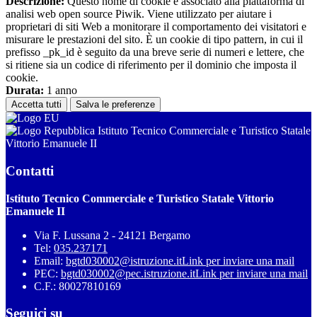
Descrizione:
Questo nome di cookie è associato alla piattaforma di
analisi web open source Piwik. Viene utilizzato per aiutare i
proprietari di siti Web a monitorare il comportamento dei visitatori e
misurare le prestazioni del sito. È un cookie di tipo pattern, in cui il
prefisso _pk_id è seguito da una breve serie di numeri e lettere, che
si ritiene sia un codice di riferimento per il dominio che imposta il
cookie.
Durata:
1 anno
Accetta tutti
Salva le preferenze
Istituto Tecnico Commerciale e Turistico Statale
Vittorio Emanuele II
Contatti
Istituto Tecnico Commerciale e Turistico Statale Vittorio
Emanuele II
Via F. Lussana 2 - 24121 Bergamo
Tel:
035.237171
Email:
bgtd030002@istruzione.it
Link per inviare una mail
PEC:
bgtd030002@pec.istruzione.it
Link per inviare una mail
C.F.: 80027810169
Seguici su