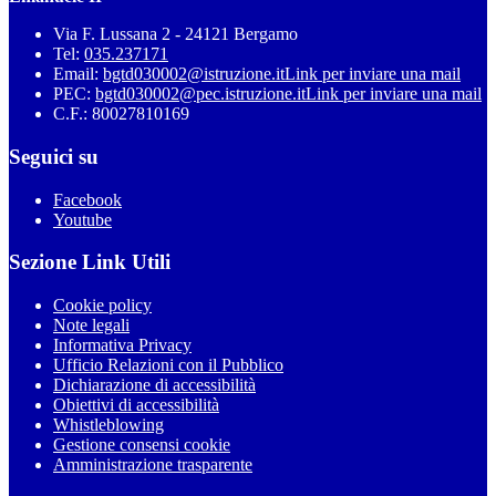
Via F. Lussana 2 - 24121 Bergamo
Tel:
035.237171
Email:
bgtd030002@istruzione.it
Link per inviare una mail
PEC:
bgtd030002@pec.istruzione.it
Link per inviare una mail
C.F.: 80027810169
Seguici su
Facebook
Youtube
Sezione Link Utili
Cookie policy
Note legali
Informativa Privacy
Ufficio Relazioni con il Pubblico
Dichiarazione di accessibilità
Obiettivi di accessibilità
Whistleblowing
Gestione consensi cookie
Amministrazione trasparente