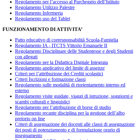
Regolamento per l’accesso al Parcheggio dell’Istituto
Regolamento Utilizzo Palestre
Regolamento Infermeria
Regolamento uso del Tablet
FUNZIONAMENTO DI ATTIVITA’
Patto educativo di corresponsabilità Scuola-Famiglia
Regolamento IA - ITCTS Vittorio Emanuele II
Regolamento Disciplinare delle Studentesse e degli Studenti
con allegati
Regolamento per la Didattica Digitale Integrata
Regolamento applicativo del limite di assenze
Criteri per l’attribuzione dei Crediti scolastici
Criteri Iscrizioni e formazione classi
Regolamento sulle modalità di riorientamento interno ed
esterno
Regolamento visite guidate, viaggi di istruzione, soggiorni e
scambi culturali e linguistici
Regolamento per l’attribuzione di borse di studio
Regolamento recante disciplina per la gestione dell’albo
pretorio on line
Criteri di assegnazione dei docenti alle classi di assegnazione
dei posti di potenziamento e di formulazione orario di
insegnamento