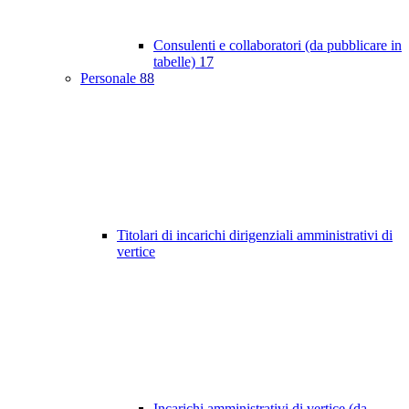
Consulenti e collaboratori (da pubblicare in
tabelle)
17
Personale
88
Titolari di incarichi dirigenziali amministrativi di
vertice
Incarichi amministrativi di vertice (da