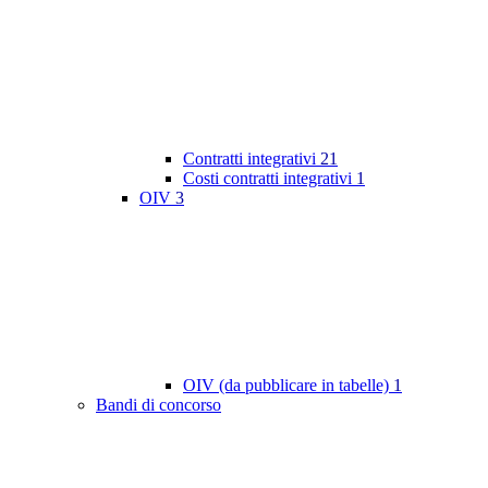
Contratti integrativi
21
Costi contratti integrativi
1
OIV
3
OIV (da pubblicare in tabelle)
1
Bandi di concorso