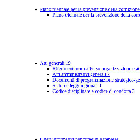
Piano triennale per la prevenzione della corruzione
Piano triennale per la prevenzione della co
Atti generali
19
Riferimenti normativi su organizzazione e at
Atti amministrativi generali
7
Documenti di programmazione strategico-ge
Statuti e leggi regionali
1
Codice disciplinare e codice di condotta
3
Oneri informativi per cittadini e imprese