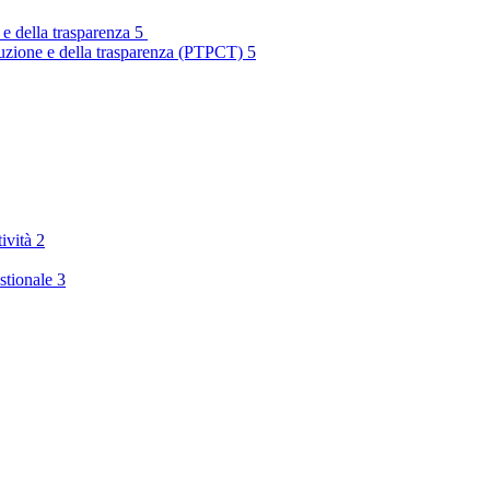
 e della trasparenza
5
rruzione e della trasparenza (PTPCT)
5
tività
2
stionale
3