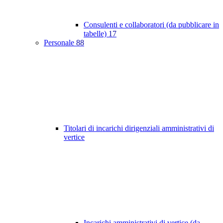
Consulenti e collaboratori (da pubblicare in
tabelle)
17
Personale
88
Titolari di incarichi dirigenziali amministrativi di
vertice
Incarichi amministrativi di vertice (da