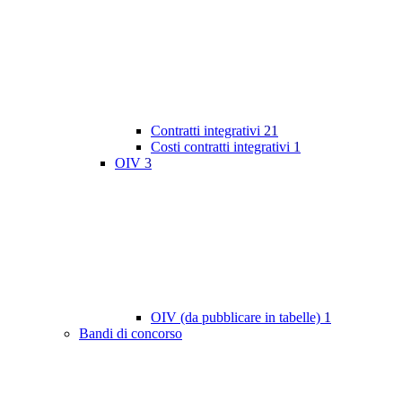
Contratti integrativi
21
Costi contratti integrativi
1
OIV
3
OIV (da pubblicare in tabelle)
1
Bandi di concorso