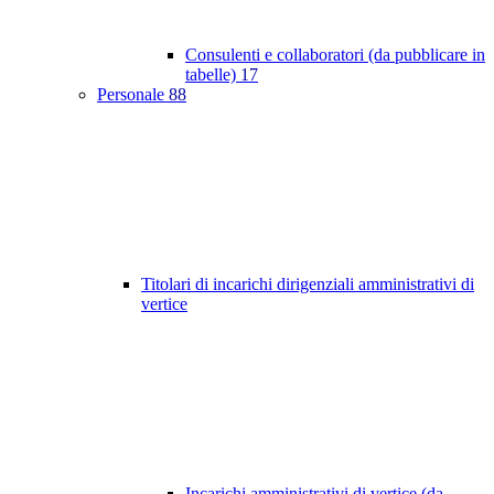
Consulenti e collaboratori (da pubblicare in
tabelle)
17
Personale
88
Titolari di incarichi dirigenziali amministrativi di
vertice
Incarichi amministrativi di vertice (da