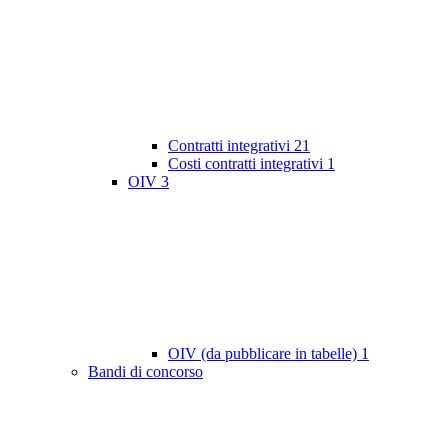
Contratti integrativi
21
Costi contratti integrativi
1
OIV
3
OIV (da pubblicare in tabelle)
1
Bandi di concorso