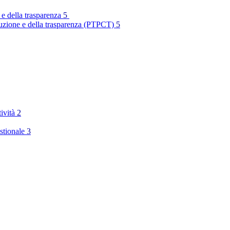
 e della trasparenza
5
rruzione e della trasparenza (PTPCT)
5
tività
2
stionale
3