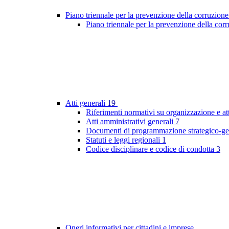
Piano triennale per la prevenzione della corruzione
Piano triennale per la prevenzione della co
Atti generali
19
Riferimenti normativi su organizzazione e at
Atti amministrativi generali
7
Documenti di programmazione strategico-ge
Statuti e leggi regionali
1
Codice disciplinare e codice di condotta
3
Oneri informativi per cittadini e imprese