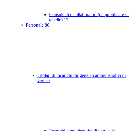
Consulenti e collaboratori (da pubblicare in
tabelle)
17
Personale
88
Titolari di incarichi dirigenziali amministrativi di
vertice
Incarichi amministrativi di vertice (da