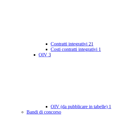
Contratti integrativi
21
Costi contratti integrativi
1
OIV
3
OIV (da pubblicare in tabelle)
1
Bandi di concorso