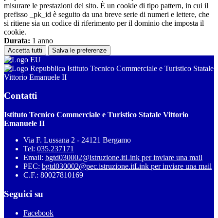
misurare le prestazioni del sito. È un cookie di tipo pattern, in cui il
prefisso _pk_id è seguito da una breve serie di numeri e lettere, che
si ritiene sia un codice di riferimento per il dominio che imposta il
cookie.
Durata:
1 anno
Accetta tutti
Salva le preferenze
Istituto Tecnico Commerciale e Turistico Statale
Vittorio Emanuele II
Contatti
Istituto Tecnico Commerciale e Turistico Statale Vittorio
Emanuele II
Via F. Lussana 2 - 24121 Bergamo
Tel:
035.237171
Email:
bgtd030002@istruzione.it
Link per inviare una mail
PEC:
bgtd030002@pec.istruzione.it
Link per inviare una mail
C.F.: 80027810169
Seguici su
Facebook