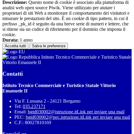
Descrizione:
Questo nome di cookie è associato alla piattaforma di
analisi web open source Piwik. Viene utilizzato per aiutare i
proprietari di siti Web a monitorare il comportamento dei visitatori e
misurare le prestazioni del sito. È un cookie di tipo pattern, in cui il
prefisso _pk_id è seguito da una breve serie di numeri e lettere, che
si ritiene sia un codice di riferimento per il dominio che imposta il
cookie.
Durata:
1 anno
Accetta tutti
Salva le preferenze
Istituto Tecnico Commerciale e Turistico Statale
Vittorio Emanuele II
Contatti
Istituto Tecnico Commerciale e Turistico Statale Vittorio
Emanuele II
Via F. Lussana 2 - 24121 Bergamo
Tel:
035.237171
Email:
bgtd030002@istruzione.it
Link per inviare una mail
PEC:
bgtd030002@pec.istruzione.it
Link per inviare una mail
C.F.: 80027810169