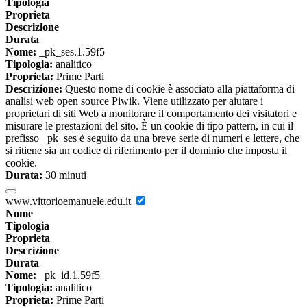
Tipologia
Proprieta
Descrizione
Durata
Nome:
_pk_ses.1.59f5
Tipologia:
analitico
Proprieta:
Prime Parti
Descrizione:
Questo nome di cookie è associato alla piattaforma di
analisi web open source Piwik. Viene utilizzato per aiutare i
proprietari di siti Web a monitorare il comportamento dei visitatori e
misurare le prestazioni del sito. È un cookie di tipo pattern, in cui il
prefisso _pk_ses è seguito da una breve serie di numeri e lettere, che
si ritiene sia un codice di riferimento per il dominio che imposta il
cookie.
Durata:
30 minuti
www.vittorioemanuele.edu.it
Nome
Tipologia
Proprieta
Descrizione
Durata
Nome:
_pk_id.1.59f5
Tipologia:
analitico
Proprieta:
Prime Parti