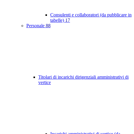
Consulenti e collaboratori (da pubblicare in
tabelle)
17
Personale
88
Titolari di incarichi dirigenziali amministrativi di
vertice
Incarichi amministrativi di vertice (da