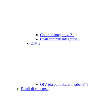
Contratti integrativi
21
Costi contratti integrativi
1
OIV
3
OIV (da pubblicare in tabelle)
1
Bandi di concorso