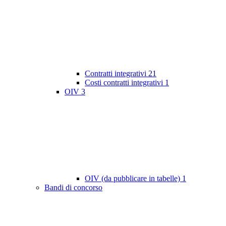
Contratti integrativi
21
Costi contratti integrativi
1
OIV
3
OIV (da pubblicare in tabelle)
1
Bandi di concorso