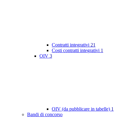
Contratti integrativi
21
Costi contratti integrativi
1
OIV
3
OIV (da pubblicare in tabelle)
1
Bandi di concorso