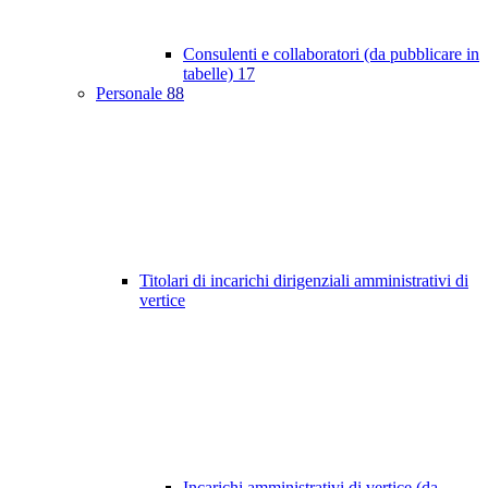
Consulenti e collaboratori (da pubblicare in
tabelle)
17
Personale
88
Titolari di incarichi dirigenziali amministrativi di
vertice
Incarichi amministrativi di vertice (da