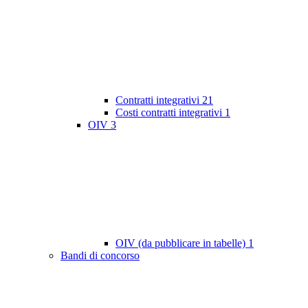
Contratti integrativi
21
Costi contratti integrativi
1
OIV
3
OIV (da pubblicare in tabelle)
1
Bandi di concorso