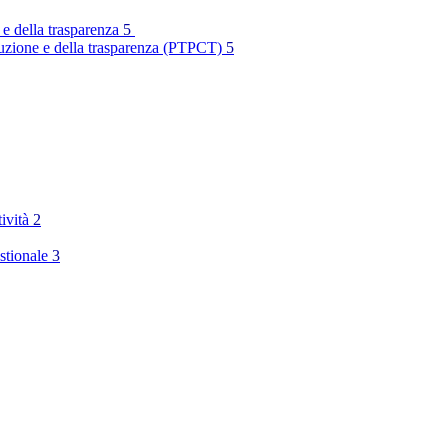
 e della trasparenza
5
rruzione e della trasparenza (PTPCT)
5
tività
2
stionale
3