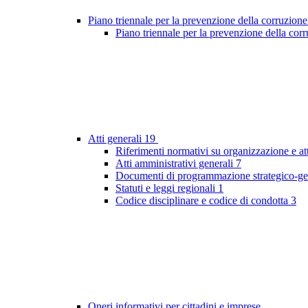
Piano triennale per la prevenzione della corruzione
Piano triennale per la prevenzione della co
Atti generali
19
Riferimenti normativi su organizzazione e at
Atti amministrativi generali
7
Documenti di programmazione strategico-ge
Statuti e leggi regionali
1
Codice disciplinare e codice di condotta
3
Oneri informativi per cittadini e imprese