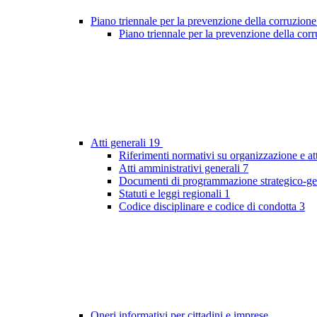
Piano triennale per la prevenzione della corruzione
Piano triennale per la prevenzione della co
Atti generali
19
Riferimenti normativi su organizzazione e at
Atti amministrativi generali
7
Documenti di programmazione strategico-ge
Statuti e leggi regionali
1
Codice disciplinare e codice di condotta
3
Oneri informativi per cittadini e imprese