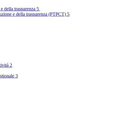
 e della trasparenza
5
rruzione e della trasparenza (PTPCT)
5
tività
2
stionale
3