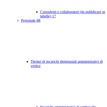
Consulenti e collaboratori (da pubblicare in
tabelle)
17
Personale
88
Titolari di incarichi dirigenziali amministrativi di
vertice
Incarichi amministrativi di vertice (da