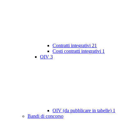
Contratti integrativi
21
Costi contratti integrativi
1
OIV
3
OIV (da pubblicare in tabelle)
1
Bandi di concorso