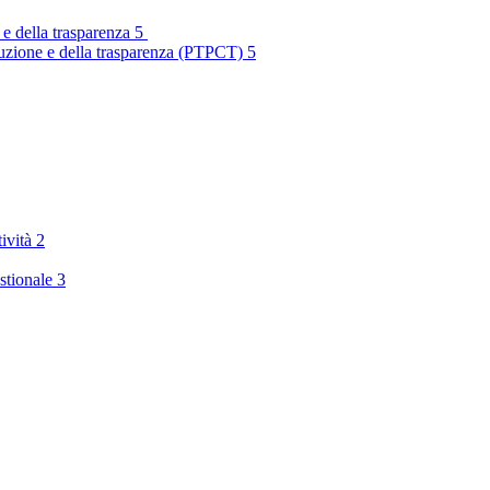
 e della trasparenza
5
rruzione e della trasparenza (PTPCT)
5
tività
2
stionale
3