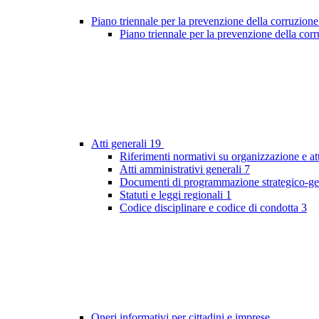
Piano triennale per la prevenzione della corruzione
Piano triennale per la prevenzione della co
Atti generali
19
Riferimenti normativi su organizzazione e at
Atti amministrativi generali
7
Documenti di programmazione strategico-ge
Statuti e leggi regionali
1
Codice disciplinare e codice di condotta
3
Oneri informativi per cittadini e imprese