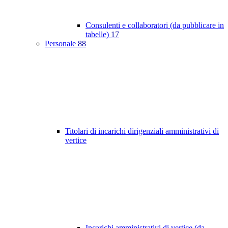
Consulenti e collaboratori (da pubblicare in
tabelle)
17
Personale
88
Titolari di incarichi dirigenziali amministrativi di
vertice
Incarichi amministrativi di vertice (da