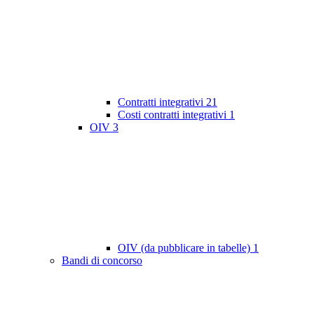
Contratti integrativi
21
Costi contratti integrativi
1
OIV
3
OIV (da pubblicare in tabelle)
1
Bandi di concorso