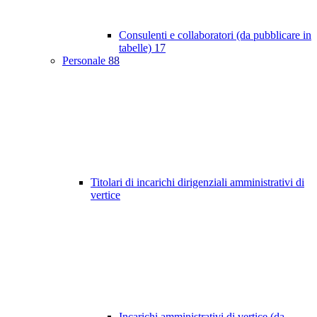
Consulenti e collaboratori (da pubblicare in
tabelle)
17
Personale
88
Titolari di incarichi dirigenziali amministrativi di
vertice
Incarichi amministrativi di vertice (da