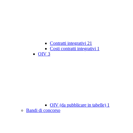
Contratti integrativi
21
Costi contratti integrativi
1
OIV
3
OIV (da pubblicare in tabelle)
1
Bandi di concorso