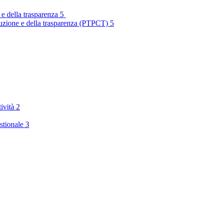
 e della trasparenza
5
rruzione e della trasparenza (PTPCT)
5
tività
2
stionale
3