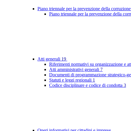
Piano triennale per la prevenzione della corruzione
Piano triennale per la prevenzione della co
Atti generali
19
Riferimenti normativi su organizzazione e at
Atti amministrativi generali
7
Documenti di programmazione strategico-ge
Statuti e leggi regionali
1
Codice disciplinare e codice di condotta
3
Oneri informativi per cittadini e imprese