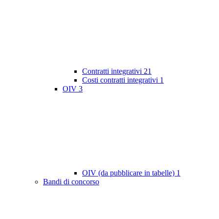
Contratti integrativi
21
Costi contratti integrativi
1
OIV
3
OIV (da pubblicare in tabelle)
1
Bandi di concorso