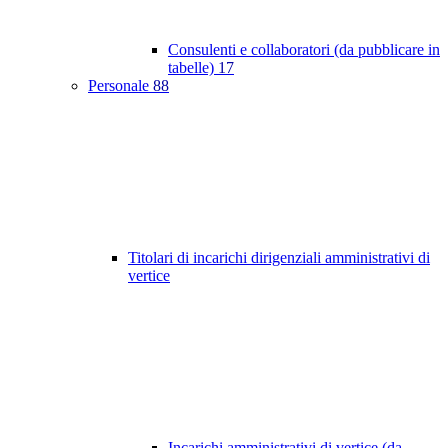
Consulenti e collaboratori (da pubblicare in
tabelle)
17
Personale
88
Titolari di incarichi dirigenziali amministrativi di
vertice
Incarichi amministrativi di vertice (da