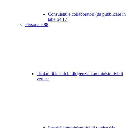
Consulenti e collaboratori (da pubblicare in
tabelle)
17
Personale
88
Titolari di incarichi dirigenziali amministrativi di
vertice
Incarichi amministrativi di vertice (da