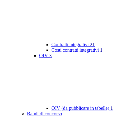
Contratti integrativi
21
Costi contratti integrativi
1
OIV
3
OIV (da pubblicare in tabelle)
1
Bandi di concorso