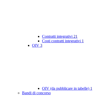
Contratti integrativi
21
Costi contratti integrativi
1
OIV
3
OIV (da pubblicare in tabelle)
1
Bandi di concorso