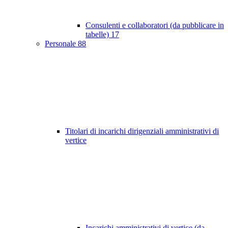
Consulenti e collaboratori (da pubblicare in
tabelle)
17
Personale
88
Titolari di incarichi dirigenziali amministrativi di
vertice
Incarichi amministrativi di vertice (da