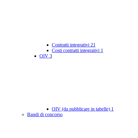
Contratti integrativi
21
Costi contratti integrativi
1
OIV
3
OIV (da pubblicare in tabelle)
1
Bandi di concorso