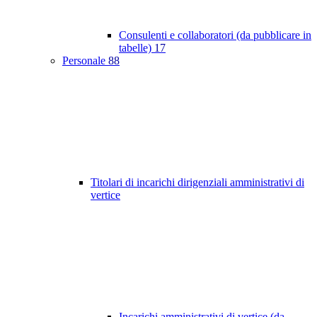
Consulenti e collaboratori (da pubblicare in
tabelle)
17
Personale
88
Titolari di incarichi dirigenziali amministrativi di
vertice
Incarichi amministrativi di vertice (da