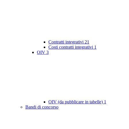
Contratti integrativi
21
Costi contratti integrativi
1
OIV
3
OIV (da pubblicare in tabelle)
1
Bandi di concorso