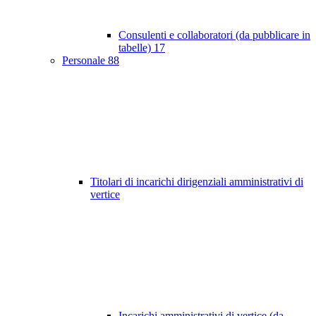
Consulenti e collaboratori (da pubblicare in
tabelle)
17
Personale
88
Titolari di incarichi dirigenziali amministrativi di
vertice
Incarichi amministrativi di vertice (da