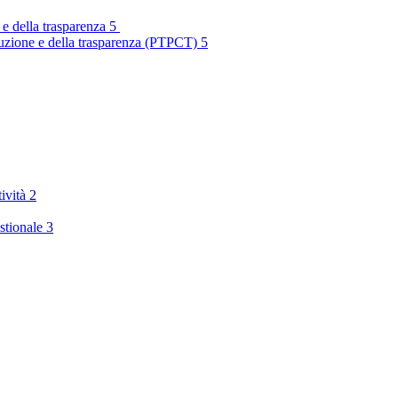
 e della trasparenza
5
rruzione e della trasparenza (PTPCT)
5
tività
2
stionale
3