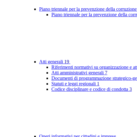
Piano triennale per la prevenzione della corruzione
Piano triennale per la prevenzione della co
Atti generali
19
Riferimenti normativi su organizzazione e at
Atti amministrativi generali
7
Documenti di programmazione strategico-ge
Statuti e leggi regionali
1
Codice disciplinare e codice di condotta
3
Oneri informativi per cittadini e imprese